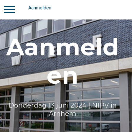
Inloggen
Aanmelden
Contact
Aanmelden
Aanmeld
en
Donderdag 13 juni 2024 | NIPV in
Arnhem